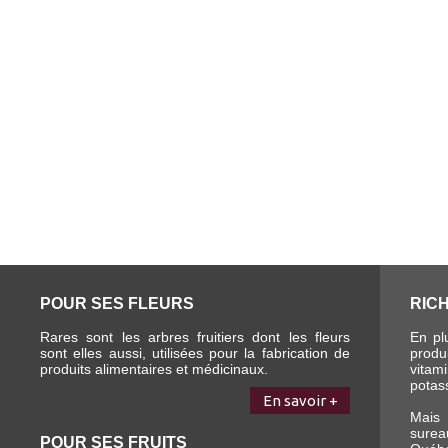
POUR SES FLEURS
RIC
Rares sont les arbres fruitiers dont les fleurs
En pl
sont elles aussi, utilisées pour la fabrication de
prod
produits alimentaires et médicinaux.
vita
potas
En savoir +
Mais 
surea
POUR SES FRUITS